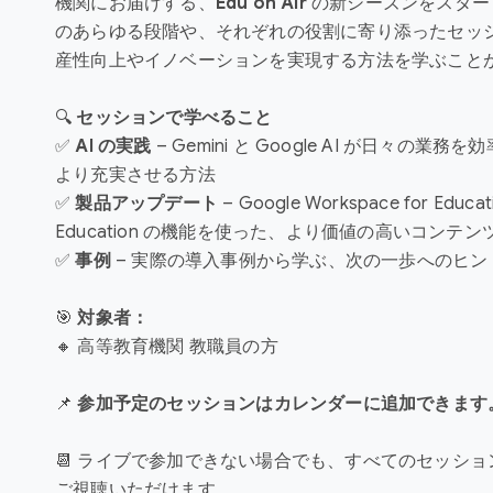
機関にお届けする、
Edu on Air
の新シーズンをスター
のあらゆる段階や、それぞれの役割に寄り添ったセッ
産性向上やイノベーションを実現する方法を学ぶこと
🔍
セッションで学べること
✅
AI の実践
– Gemini と Google AI が日々の業
より充実させる方法
✅
製品アップデート
– Google Workspace for Educat
Education の機能を使った、より価値の高いコンテ
✅
事例
– 実際の導入事例から学ぶ、次の一歩へのヒン
🎯
対象者：
🔸
高等教育機関 教職員の方
📌
参加予定のセッションはカレンダーに追加できます
📆 ライブで参加できない場合でも、すべてのセッシ
ご視聴いただけます。